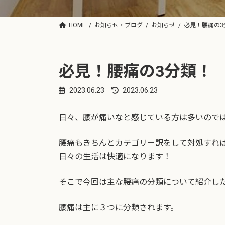
HOME
お知らせ・ブログ
お知らせ
必見！腰痛の3
必見！腰痛の3分類！
2023.06.23
2023.06.23
最
終
更
日々、腰が痛いなと感じている方は多いので
新
日
時
腰痛もきちんとカテゴリー訳をして対処すれ
:
日々の生活は快適になります！
そこで今回は主な腰痛の分類について紹介し
腰痛は主に３つに分類されます。