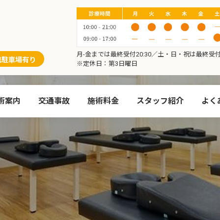
月-金までは最終受付20:30／土・日・祝は最終受付1
携駐車場有り
※定休日：第3日曜日
術案内
交通事故
施術料金
スタッフ紹介
よく