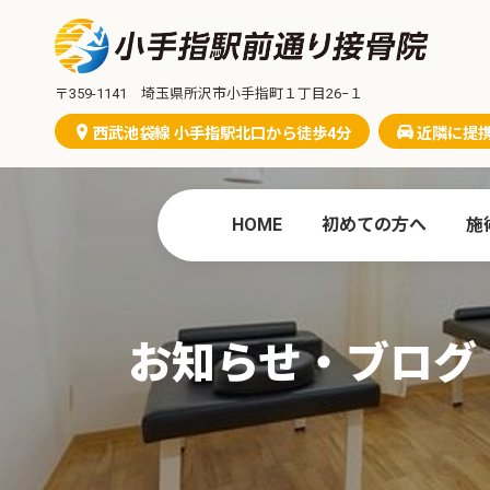
コ
ナ
ン
ビ
テ
ゲ
ン
ー
〒359-1141 埼玉県所沢市小手指町１丁目26−１
ツ
シ
西武池袋線 小手指駅北口から徒歩4分
近隣に提
へ
ョ
ス
ン
キ
に
ッ
移
HOME
初めての方へ
施
プ
動
お知らせ・ブログ