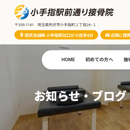
コ
ナ
ン
ビ
テ
ゲ
ン
ー
〒359-1141 埼玉県所沢市小手指町１丁目26−１
ツ
シ
西武池袋線 小手指駅北口から徒歩4分
近隣に提
へ
ョ
ス
ン
キ
に
ッ
移
HOME
初めての方へ
施
プ
動
お知らせ・ブログ