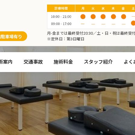
月-金までは最終受付20:30／土・日・祝は最終受付1
携駐車場有り
※定休日：第3日曜日
術案内
交通事故
施術料金
スタッフ紹介
よく