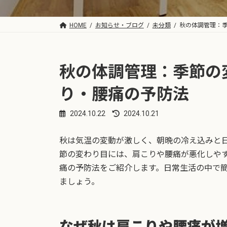
HOME
お知らせ・ブログ
未分類
秋の体調管理：
秋の体調管理：季節の
り・腰痛の予防法
2024.10.22
2024.10.21
最
終
更
秋は気温の変動が激しく、朝晩の冷え込みと
新
節の変わり目には、肩こりや腰痛が悪化しや
日
時
痛の予防法をご紹介します。日常生活の中で
:
ましょう。
なぜ秋は肩こりや腰痛が